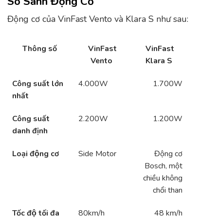
So Sánh Động Cơ
Động cơ của VinFast Vento và Klara S như sau:
Thông số
VinFast
VinFast
Vento
Klara S
Công suất lớn
4.000W
1.700W
nhất
Công suất
2.200W
1.200W
danh định
Loại động cơ
Side Motor
Động cơ
Bosch, một
chiều không
chổi than
Tốc độ tối đa
80km/h
48 km/h