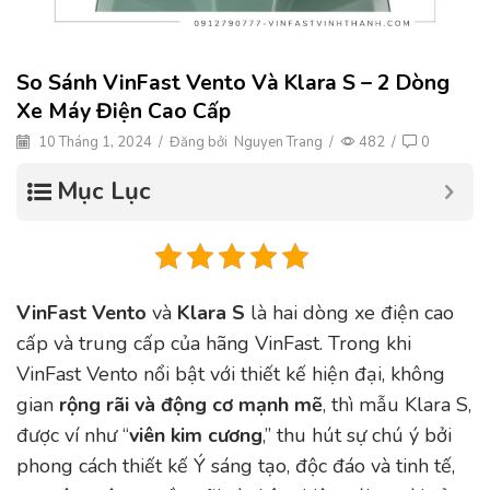
So Sánh VinFast Vento Và Klara S – 2 Dòng
Xe Máy Điện Cao Cấp
10 Tháng 1, 2024
/
Đăng bởi
Nguyen Trang
/
482
/
0
Mục Lục
VinFast Vento
và
Klara S
là hai dòng xe điện cao
cấp và trung cấp của hãng VinFast. Trong khi
VinFast Vento nổi bật với thiết kế hiện đại, không
gian
rộng rãi và động cơ mạnh mẽ
, thì mẫu Klara S,
được ví như “
viên kim cương
,” thu hút sự chú ý bởi
phong cách thiết kế Ý sáng tạo, độc đáo và tinh tế,