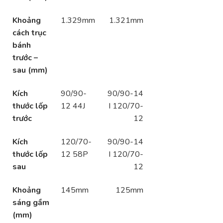
Khoảng
1.329mm
1.321mm
cách trục
bánh
trước –
sau (mm)
Kích
90/90-
90/90-14
thước lốp
12 44J
I 120/70-
trước
12
Kích
120/70-
90/90-14
thước lốp
12 58P
I 120/70-
sau
12
Khoảng
145mm
125mm
sáng gầm
(mm)