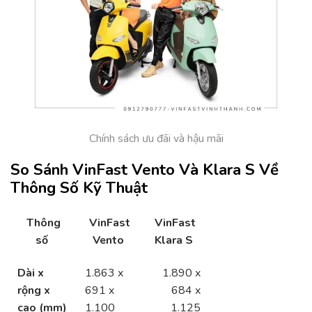
Chính sách ưu đãi và hậu mãi
So Sánh VinFast Vento Và Klara S Về
Thông Số Kỹ Thuật
Thông
VinFast
VinFast
số
Vento
Klara S
Dài x
1.863 x
1.890 x
rộng x
691 x
684 x
cao (mm)
1.100
1.125