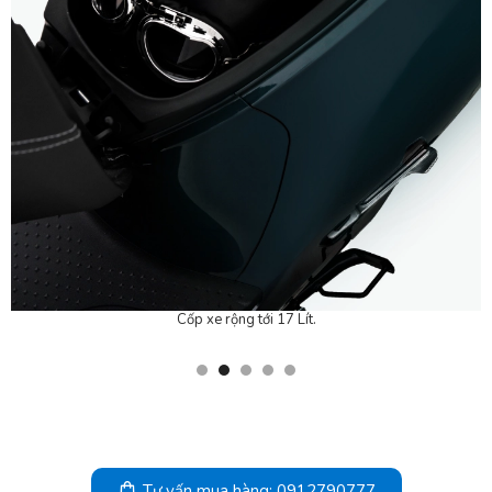
Cốp xe rộng tới 17 Lít.
Tư vấn mua hàng: 0912790777