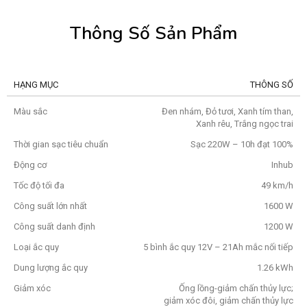
Thông Số Sản Phẩm
HẠNG MỤC
THÔNG SỐ
HẠNG MỤC
THÔNG SỐ
Màu sắc
Đen nhám, Đỏ tươi, Xanh tím than,
Xanh rêu, Trắng ngọc trai
Thời gian sạc tiêu chuẩn
Sạc 220W – 10h đạt 100%
Động cơ
Inhub
Tốc độ tối đa
49 km/h
Công suất lớn nhất
1600 W
Công suất danh định
1200 W
Loại ắc quy
5 bình ắc quy 12V – 21Ah mắc nối tiếp
Dung lượng ắc quy
1.26 kWh
Giảm xóc
Ống lồng-giảm chấn thủy lực;
giảm xóc đôi, giảm chấn thủy lực