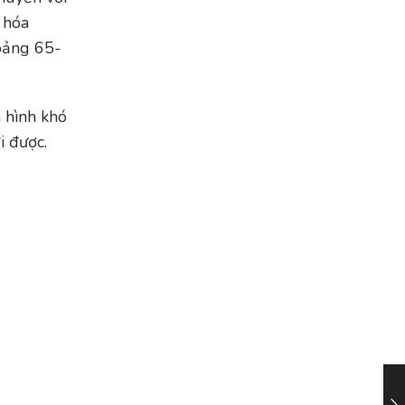
 hóa
hoảng 65-
 hình khó
i được.