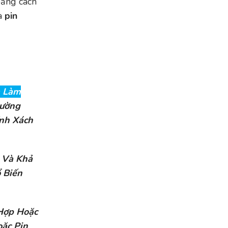
oảng cách
là
pin
m Làm
hường
ính Xách
 Và Khả
 Biến
Hợp Hoặc
oặc Pin