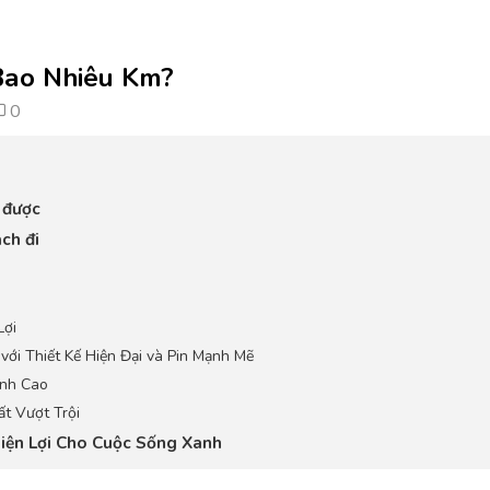
Bao Nhiêu Km?
0
 được
ch đi
Lợi
với Thiết Kế Hiện Đại và Pin Mạnh Mẽ
ỉnh Cao
ất Vượt Trội
Tiện Lợi Cho Cuộc Sống Xanh