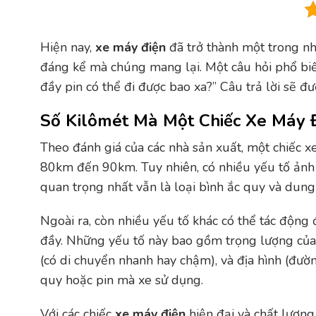
Hiện nay,
xe máy điện
đã trở thành một trong n
đáng kể mà chúng mang lại. Một câu hỏi phổ biế
đầy pin có thể đi được bao xa?” Câu trả lời sẽ đư
Số Kilômét Mà Một Chiếc Xe Máy 
Theo đánh giá của các nhà sản xuất, một chiếc x
80km đến 90km. Tuy nhiên, có nhiều yếu tố ảnh 
quan trọng nhất vẫn là loại bình ắc quy và dung
Ngoài ra, còn nhiều yếu tố khác có thể tác động
đầy. Những yếu tố này bao gồm trọng lượng của n
(có di chuyển nhanh hay chậm), và địa hình (đườ
quy hoặc pin mà xe sử dụng.
Với các chiếc
xe máy điện
hiện đại và chất lượng