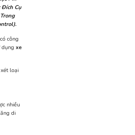
 Đích Cụ
 Trong
trol).
 có công
sử dụng
xe
xét loại
ược nhiều
năng di