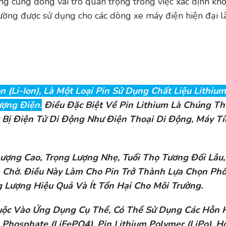
ng cũng đóng vai trò quan trọng trong việc xác định kh
thường được sử dụng cho các dòng xe máy điện hiện đại 
on (Li-Ion), Là Một Loại Pin Sử Dụng Chất Liệu Lithiu
ợng Điện.
Điều Đặc Biệt Về Pin Lithium Là Chúng T
 Bị Điện Tử Di Động Như Điện Thoại Di Động, Máy T
ợng Cao, Trọng Lượng Nhẹ, Tuổi Thọ Tương Đối Lâu,
n Chờ. Điều Này Làm Cho
Pin
Trở Thành Lựa Chọn Phổ
 Lượng Hiệu Quả Và Ít Tổn Hại Cho Môi Trường.
uộc Vào Ứng Dụng Cụ Thể, Có Thể Sử Dụng Các Hỗn 
 Phosphate (LiFePO4), Pin Lithium Polymer (LiPo), H