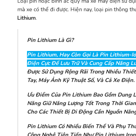
Loại pin hoặc bình ắc quy mà xe máy điện sử dụ
mà xe có thể đi được. Hiện nay, loại pin thông 
Lithium
.
Pin Lithium Là Gì?
Pin Lithium, Hay Còn Gọi Là Pin Lithium-I
Điện Cực Để Lưu Trữ Và Cung Cấp Năng Lư
Được Sử Dụng Rộng Rãi Trong Nhiều Thiết
Tay, Máy Ảnh Kỹ Thuật Số, Và Cả Xe Điện.
Ưu Điểm Của
Pin Lithium
Bao Gồm Dung Lư
Năng Giữ Năng Lượng Tốt Trong Thời Gia
Cho Các Thiết Bị Di Động Cần Nguồn Năng
Pin Lithium
Có Nhiều Biến Thể Và Phụ Th
Công Nghệ Tiên Tiến Như Pin Lithium Iron