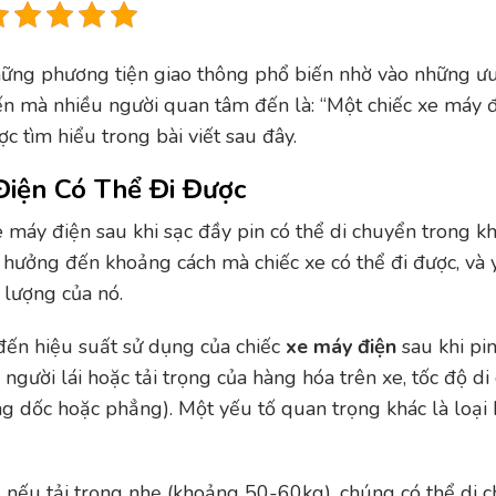
hững phương tiện giao thông phổ biến nhờ vào những ư
n mà nhiều người quan tâm đến là: “Một chiếc xe máy đ
ợc tìm hiểu trong bài viết sau đây.
Điện Có Thể Đi Được
e máy điện sau khi sạc đầy pin có thể di chuyển trong k
hưởng đến khoảng cách mà chiếc xe có thể đi được, và 
 lượng của nó.
 đến hiệu suất sử dụng của chiếc
xe máy điện
sau khi pi
gười lái hoặc tải trọng của hàng hóa trên xe, tốc độ di
ng dốc hoặc phẳng). Một yếu tố quan trọng khác là loại 
, nếu tải trọng nhẹ (khoảng 50-60kg), chúng có thể di 