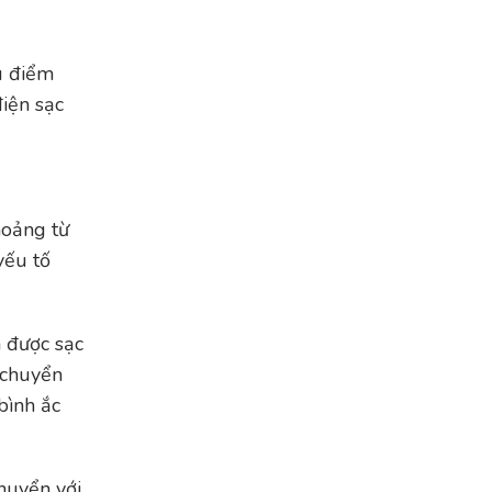
u điểm
iện sạc
hoảng từ
yếu tố
n được sạc
 chuyển
bình ắc
chuyển với