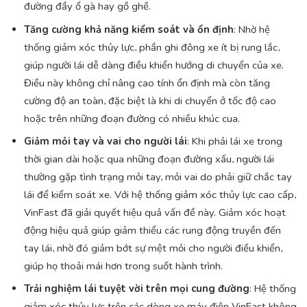
đường đầy ổ gà hay gồ ghề.
Tăng cường khả năng kiểm soát và ổn định
: Nhờ hệ
thống giảm xóc thủy lực, phần ghi đông xe ít bị rung lắc,
giúp người lái dễ dàng điều khiển hướng di chuyển của xe.
Điều này không chỉ nâng cao tính ổn định mà còn tăng
cường độ an toàn, đặc biệt là khi di chuyển ở tốc độ cao
hoặc trên những đoạn đường có nhiều khúc cua.
Giảm mỏi tay và vai cho người lái
: Khi phải lái xe trong
thời gian dài hoặc qua những đoạn đường xấu, người lái
thường gặp tình trạng mỏi tay, mỏi vai do phải giữ chắc tay
lái để kiểm soát xe. Với hệ thống
giảm xóc
thủy lực cao cấp,
VinFast đã giải quyết hiệu quả vấn đề này. Giảm xóc hoạt
động hiệu quả giúp giảm thiểu các rung động truyền đến
tay lái, nhờ đó giảm bớt sự mệt mỏi cho người điều khiển,
giúp họ thoải mái hơn trong suốt hành trình.
Trải nghiệm lái tuyệt vời trên mọi cung đường
: Hệ thống
giảm xóc thủy lực trên các dòng xe máy điện VinFast không